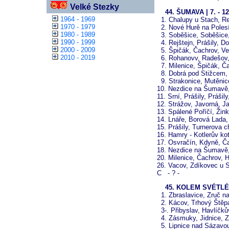
Velké Stezky
44. ŠUMAVA | 7. - 1
1964 - 1969
1. Chalupy u Stach, Re
1970 - 1979
2. Nové Hurě na Polesí,
1980 - 1989
3. Soběšice, Soběšice,
1990 - 1999
4. Rejštejn, Prášily, Do
2000 - 2009
5. Špičák, Čachrov, Vel
2010 - 2019
6. Rohanovv, Radešov,
7. Milenice, Špičák, Č
8. Dobrá pod Stižcem, 
9. Strakonice, Mutěnic
10. Nezdice na Šumavě
11. Srní, Prášily, Práši
12. Strážov, Javorná, J
13. Spálené Poříčí, Žin
14. Lnáře, Borová Lada, 
15. Prášily, Turnerova 
16. Hamry - Kotlerův ko
17. Osvračín, Kdyně, Ča
18. Nezdice na Šumavě,
20. Milenice, Čachrov, 
26. Vacov, Zdíkovec u S
C - ? -
45. KOLEM SVÉTLÉ NA
1. Zbraslavice, Zruč 
2. Kácov, Trhový Štěpán
3-. Přibyslav, Havlíčk
4. Zásmuky, Jidnice, Z
5. Lipnice nad Sázavou