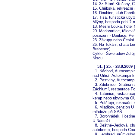
14. 3× Staré Křečany, C
15. Chřibská, rekreační 
16. Doubice, klub Fabrik
17. Tisá, turistická uby
Mlýny, hospoda poblíž n
18. Mezní Louka, hotel 
20. Markvartice, tělocv
posezení - Doubice, Pen
23. Zákupy nebo Česká 
26. Na Tokáni, chata Lesy
Brabenec)
Cyklo - Šwieradów Zdrój
Nisou
51. | 25. - 28.9.200
1. Náchod, Autocampin
nad Orlicí. Autokempink 
2. Pastviny, Autocamp 
3. Zdobnice - Slatina n
Záchlumí, restaurace F
4. Tatenice, restaurac
kemp nebo ubytovna OÚ -
5. Potštejn, rekreační
6. Mladkov, penzion U 
mládeže při SPŠ
7. Borohrádek, Hostinec
U Nádraží
8. Deštné–Jedlová, cha
autokemp, hospoda Cou
9. Letohrad, průmyslová