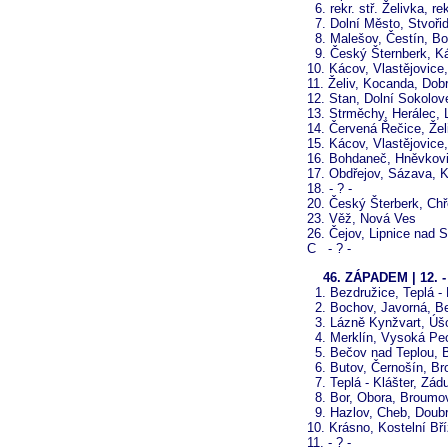
6. rekr. stř. Želivka, re
7. Dolní Město, Stvoři
8. Malešov, Čestín, B
9. Český Šternberk, Ká
10. Kácov, Vlastějovice
11. Želiv, Kocanda, Do
12. Stan, Dolní Sokolo
13. Strměchy, Herálec,
14. Červená Řečice, Žel
15. Kácov, Vlastějovice,
16. Bohdaneč, Hněvkovi
17. Obdřejov, Sázava, 
18. - ? -
20. Český Šterberk, Ch
23. Věž, Nová Ves
26. Čejov, Lipnice nad 
C - ? -
46. ZÁPADEM | 12. - 
1. Bezdružice, Teplá - 
2. Bochov, Javorná, B
3. Lázně Kynžvart, Úšo
4. Merklín, Vysoká Pec
5. Bečov nad Teplou, 
6. Butov, Černošín, Br
7. Teplá - Klášter, Zád
8. Bor, Obora, Broumo
9. Hazlov, Cheb, Doubr
10. Krásno, Kostelní Bř
11. - ? -