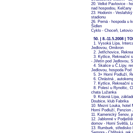
20. Velké Pavlovice - h
nad hospodou, Kelčany -
23. Hodonín - Veslařský
stadionu
26. Perná - hospoda u ko
Šidlen
Cyklo - Choceň, Letovic
50. | 8.-11.5.2008 | 
1. Vysoká Lípa, Intercam
Jedlovou, Omikron
2. Jetřichovice, Rekrea
3. Kytlice, Rekreační st
- Jiřetín pod Jedlovou, 
4. Skalice u Č.Lípy, res
Jedlovou, hospoda Pod 
5. 3× Horní Podluží, R
6. Chrástná , autokempi
7. Kytlice, Rekreační st
8. Polesí u Rynoltic, C
chata Lužanka
9. Krásná Lípa, základ
Doubice, klub Fabrika
10. Mezní Louka, hotel 
Horní Podluží, Penzion
11. Kamenický Šenov, pe
12. Jablonné v Podješt
domov - Horní Světlá, 
13. Rumburk, středisko 
Sempra - Chřibská, rek.s