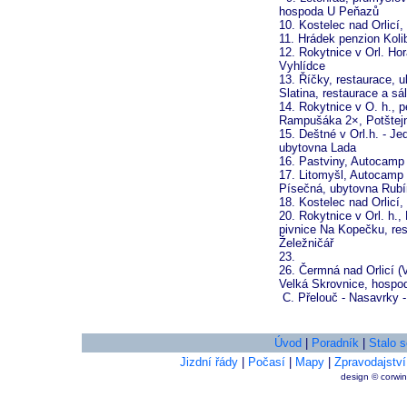
hospoda U Peňazů
10. Kostelec nad Orlicí
11. Hrádek penzion Kol
12. Rokytnice v Orl. Ho
Vyhlídce
13. Říčky, restaurace, u
Slatina, restaurace a sá
14. Rokytnice v O. h., 
Rampušáka 2×, Potštejn,
15. Deštné v Orl.h. - Je
ubytovna Lada
16. Pastviny, Autocamp
17. Litomyšl, Autocamp 
Písečná, ubytovna Rubí
18. Kostelec nad Orlicí
20. Rokytnice v Orl. h.
pivnice Na Kopečku, res
Želežničář
23.
26. Čermná nad Orlicí (
Velká Skrovnice, hospod
C. Přelouč - Nasavrky -
Úvod
|
Poradník
|
Stalo s
Jizdní řády
|
Počasí
|
Mapy
|
Zpravodajství
design © corwi