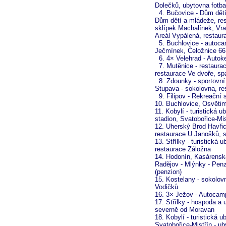
Dolečků, ubytovna fotba
4. Bučovice - Dům dětí
Dům dětí a mládeže, res
sklípek Machalínek, Vra
Areál Vypálená, restaur
5. Buchlovice -
autoca
Ječmínek, Čeložnice 66 
6. 4× Velehrad - Autok
7. Mutěnice - restaurac
restaurace Ve dvoře, sp
8. Zdounky - sportovní 
Stupava - sokolovna, r
9. Filipov - Rekreační s
10. Buchlovice, Osvěti
11. Kobylí - turistická 
stadion, Svatobořice-Mis
12. Uherský Brod Havřic
restaurace U Janošků, 
13. Střílky - turistick
restaurace Záložna
14. Hodonín, Kasárensk
Radějov - Mlýnky - Penz
(penzion)
15. Kostelany - sokolov
Vodičků
16. 3× Ježov - Autocam
17. Střílky - hospoda 
severně od Moravan
18. Kobylí - turistická 
Svatobořice-Mistřín - u