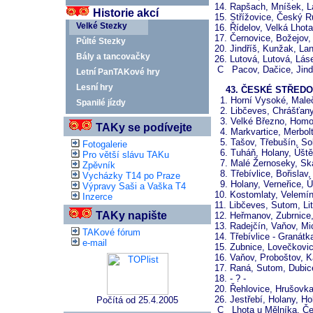
14. Rapšach, Mníšek, L
Historie akcí
15. Střížovice, Český 
Velké Stezky
16. Řídelov, Velká Lhot
17. Černovice, Božejov,
Půlté Stezky
20. Jindříš, Kunžak, Lan
Bály a tancovačky
26. Lutová, Lutová, Lás
C Pacov, Dačice, Jind
Letní PanTAKové hry
Lesní hry
43. ČESKÉ STŘEDOHO
1. Horní Vysoké, Maleč
Spanilé jízdy
2. Libčeves, Chrášťany,
3. Velké Březno, Homol
TAKy se podívejte
4. Markvartice, Merbolt
5. Tašov, Třebušín, So
Fotogalerie
6. Tuháň, Holany, Úšt
Pro větší slávu TAKu
7. Malé Žernoseky, Ska
Zpěvník
8. Třebívlice, Bořislav
Vycházky T14 po Praze
9. Holany, Verneřice, 
Výpravy Saši a Vaška T4
10. Kostomlaty, Velemí
Inzerce
11. Libčeves, Sutom, Li
TAKy napište
12. Heřmanov, Zubrnice
13. Radejčín, Vaňov, Mi
TAKové fórum
14. Třebívlice - Granát
e-mail
15. Zubnice, Lovečkovic
16. Vaňov, Proboštov, 
17. Raná, Sutom, Dubic
18. - ? -
20. Řehlovice, Hrušovk
26. Jestřebí, Holany, Ho
Počítá od 25.4.2005
C Lhota u Mělníka, Če