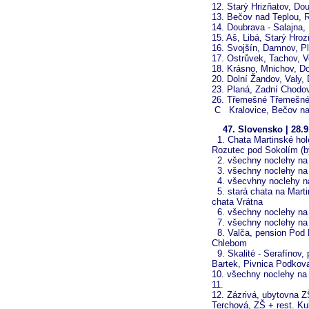
12. Starý Hrizňatov, Dou
13. Bečov nad Teplou, 
14. Doubrava - Salajna,
15. Aš, Libá, Starý Hroz
16. Svojšín, Damnov, P
17. Ostrůvek, Tachov, 
18. Krásno, Mnichov, D
20. Dolní Žandov, Valy,
23. Planá, Zadní Chodo
26. Třemešné Třemešné,
C Kralovice, Bečov na
47. Slovensko | 28.9
1. Chata Martinské hol
Rozutec pod Sokolím (b
2. všechny noclehy na 
3. všechny noclehy na 
4. všecvhny noclehy na 
5. stará chata na Marti
chata Vrátna
6. všechny noclehy na 
7. všechny noclehy na 
8. Valča, pension Pod 
Chlebom
9. Skalité - Serafínov,
Bartek, Pivnica Podkov
10. všechny noclehy na 
11.
12. Zázrivá, ubytovna Z
Terchová, ZŠ + rest. Ku