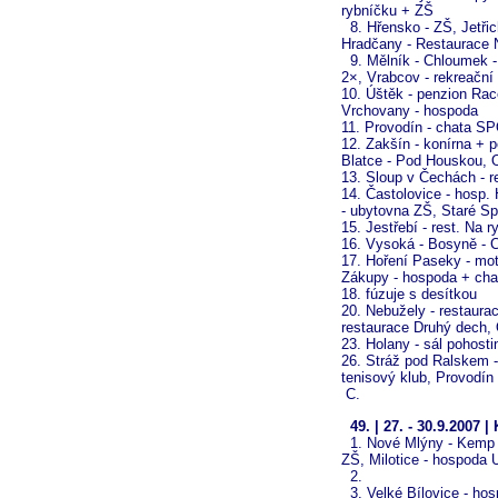
rybníčku + ZŠ
8. Hřensko - ZŠ, Jetřic
Hradčany - Restaurace 
9. Mělník - Chloumek -
2×, Vrabcov - rekreační
10. Úštěk - penzion Ra
Vrchovany - hospoda
11. Provodín - chata S
12. Zakšín - konírna + p
Blatce - Pod Houskou, O
13. Sloup v Čechách - r
14. Častolovice - hosp.
- ubytovna ZŠ, Staré Sp
15. Jestřebí - rest. Na 
16. Vysoká - Bosyně - 
17. Hoření Paseky - mot
Zákupy - hospoda + chat
18. fúzuje s desítkou
20. Nebužely - restaurac
restaurace Druhý dech, 
23. Holany - sál pohosti
26. Stráž pod Ralskem -
tenisový klub, Provodín
C.
49. | 27. - 30.9.2007 
1. Nové Mlýny - Kemp P
ZŠ, Milotice - hospoda 
2.
3. Velké Bílovice - hos