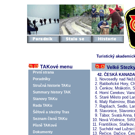
Turistický akademic
TAKové menu
Velké Stezky
První strana
42. ČESKÁ KANADA | 
Poradníky
1. Novosedly nad Nežá
2. Ratibořické Hory, Ch
Stručná historie TAKu
3. Čenkov, Mrákotín, S
Summary history TAK
4. Horní Cerekev, Vanov
5. Staré Město pod Lan
Stanovy TAKu
6. Malý Ratmírov, Blato
Rada TAKu
7. Rapšach, Sedlo, Lan
8. Slavonice, Slavonic
Šéfové a sleziny Tras
9. Tábor, Svatá Anna, B
Seznam členů TAKu
10. Nová Včelnice, Stří
11. Františkov, Staňkov
Písně TAKové
12. Suchdol nad Lužnicí
Dokumenty
13. Řečice, Dačice, Če