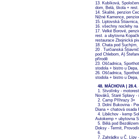
13. Kubíková, Spoločens
dom, Belá, škola + rest
14. Skalité, penzion Ce
Nižné Kamence, penzion
15. Liptovská Štiavnic
16. všechny noclehy na
17. Velké Borové, penzi
rest. a ubytovna Kopačk
restaurace Zbojnická pi
18. Chata pod Suchým,
20 . Turčianská Štiavnič
pod Chlebom, A) Štefano
přírodě
23. Oščadnica, Sporthot
stodola + bistro u Depa
26. Oščadnica, Sporthot
stodola + bistro u Depa
48. MÁCHOVA | 28.4. 
1. Stvolínky - motores
Nováků, Staré Splavy - 
2. Camp Příhrazy 3×
3. Dolní Bukovina - Pe
Diana + chatová osada
4. Liběchov - kemp Sok
Autokemp + ubytovna S
5. Bělá pod Bezdězem -
Doksy - Termit, Provodí
6.
7. Zahrádky u Č. Lípy -