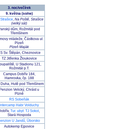
3. noc/večírek
9. května (so/ne)
Strašice
,
Na Poště, Strašice
(velký sál)
Panský dům, Rožmitál pod
Třemšínem
movy mládeže, Částkova ul.
Plzeň
Plzeň Maják
S Sv. Štěpán, Cheznovice
TZ Jitřenka Žloukovice
oupaliště, U Stadionu 121,
Rožmitál p.T.
Campus Dobřív 184,
Hamrovka, čp. 188
 Duha, Hutě pod Třemšínem
Penzion Velický, Chrást u
Plzně
RS Sobeňák
Intercamp Habr Volduchy
Dobřív,
Tur. ubyt. TJ Sokol
,
Stará Hospoda
penzion U Jandů, Úborsko
Autokemp Ejpovice