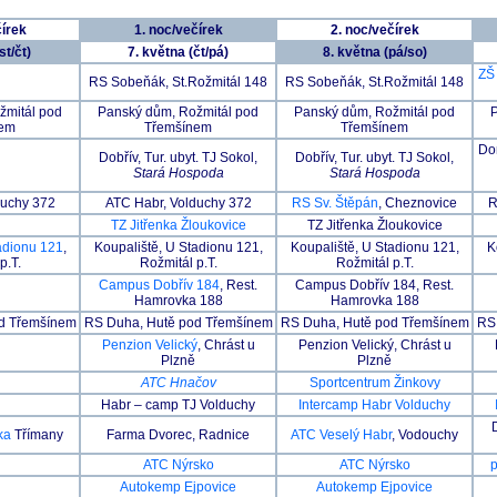
čírek
1. noc/večírek
2. noc/večírek
st/čt)
7. května (čt/pá)
8. května (pá/so)
ZŠ 
RS Sobeňák, St.Rožmitál 148
RS Sobeňák, St.Rožmitál 148
ožmitál pod
Panský dům, Rožmitál pod
Panský dům, Rožmitál pod
nem
Třemšínem
Třemšínem
Do
Dobřív, Tur. ubyt. TJ Sokol,
Dobřív, Tur. ubyt. TJ Sokol,
Stará Hospoda
Stará Hospoda
duchy 372
ATC Habr, Volduchy 372
RS Sv. Štěpán
, Cheznovice
R
TZ Jitřenka Žloukovice
TZ Jitřenka Žloukovice
adionu 121
,
Koupaliště, U Stadionu 121,
Koupaliště, U Stadionu 121,
K
p.T.
Rožmitál p.T.
Rožmitál p.T.
Campus Dobřív 184
, Rest.
Campus Dobřív 184, Rest.
Hamrovka 188
Hamrovka 188
od Třemšínem
RS Duha, Hutě pod Třemšínem
RS Duha, Hutě pod Třemšínem
RS
Penzion Velický
, Chrást u
Penzion Velický, Chrást u
Plzně
Plzně
ATC Hnačov
Sportcentrum Žinkovy
Habr – camp TJ Volduchy
Intercamp Habr Volduchy
oka
Třímany
Farma Dvorec, Radnice
ATC Veselý Habr
, Vodouchy
ATC Nýrsko
ATC Nýrsko
Autokemp Ejpovice
Autokemp Ejpovice