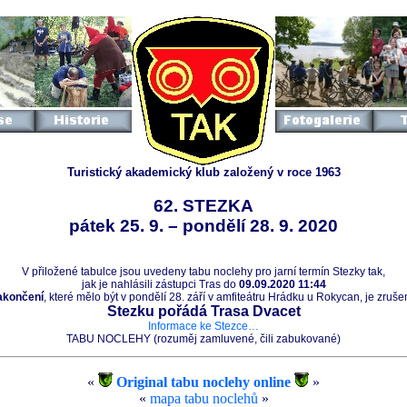
Turistický akademický klub založený v roce 1963
62. STEZKA
pátek 25. 9. – pondělí 28. 9. 2020
V přiložené tabulce jsou uvedeny tabu noclehy pro jarní termín Stezky tak,
jak je nahlásili zástupci Tras do
09.09.2020 11:44
akončení
, které mělo být v pondělí 28. září v amfiteátru Hrádku u Rokycan, je zruš
Stezku pořádá Trasa Dvacet
Informace ke Stezce…
TABU NOCLEHY (rozuměj zamluvené, čili zabukované)
«
Original tabu noclehy online
»
«
mapa tabu noclehů
»